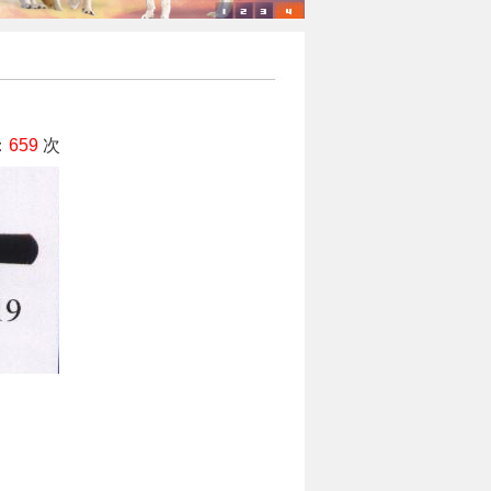
：
659
次